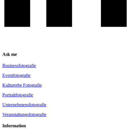
Ask me
Busi­ness­fo­to­gra­fie
Event­fo­to­gra­fie
Kul­tur­er­be Fotografie
Por­trait­fo­to­gra­fie
Unter­neh­mens­fo­to­gra­fie
Ver­an­stal­tungs­fo­to­gra­fie
Infor­ma­ti­on