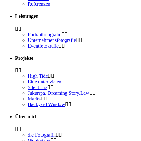
Refe­ren­zen
Leis­tun­gen
Por­trait­fo­to­gra­fie
Unter­neh­mens­fo­to­gra­fie
Event­fo­to­gra­fie
Pro­jek­te
High Tide
Eine unter vielen
Silent it is
Jukurr­pa. Dreaming.Story.Law
Maritz
Back­yard Window
Über mich
die Foto­gra­fin
Wer­de­gang