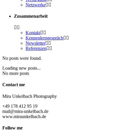
Netz­wer­ke
Zusam­men­ar­beit
Kon­takt
Ken­nen­lern­ge­spräch
News­let­ter
Refe­ren­zen
No posts were found.
Loading new posts...
No more posts
Cont­act me
Mira Unkel­bach Photography
+49 178 412 95 19
mail@mira-unkelbach.de
www.miraunkelbach.de
Fol­low me