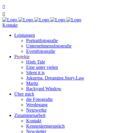
Kontakt
Leis­tun­gen
Por­trait­fo­to­gra­fie
Unter­neh­mens­fo­to­gra­fie
Event­fo­to­gra­fie
Pro­jek­te
High Tide
Eine unter vielen
Silent it is
Jukurr­pa. Dreaming.Story.Law
Maritz
Back­yard Window
Über mich
die Foto­gra­fin
Wer­de­gang
Netz­wer­ke
Zusam­men­ar­beit
Kon­takt
Ken­nen­lern­ge­spräch
News­let­ter