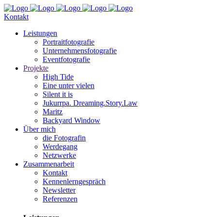
Kontakt
Leis­tun­gen
Por­trait­fo­to­gra­fie
Unter­neh­mens­fo­to­gra­fie
Event­fo­to­gra­fie
Pro­jek­te
High Tide
Eine unter vielen
Silent it is
Jukurr­pa. Dreaming.Story.Law
Maritz
Back­yard Window
Über mich
die Foto­gra­fin
Wer­de­gang
Netz­wer­ke
Zusam­men­ar­beit
Kon­takt
Ken­nen­lern­ge­spräch
News­let­ter
Refe­ren­zen