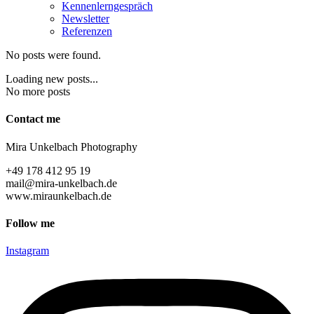
Ken­nen­lern­ge­spräch
News­let­ter
Refe­ren­zen
No posts were found.
Loading new posts...
No more posts
Cont­act me
Mira Unkel­bach Photography
+49 178 412 95 19
mail@mira-unkelbach.de
www.miraunkelbach.de
Fol­low me
Instagram