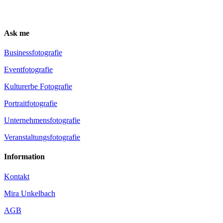
Ask me
Busi­ness­fo­to­gra­fie
Event­fo­to­gra­fie
Kul­tur­er­be Fotografie
Por­trait­fo­to­gra­fie
Unter­neh­mens­fo­to­gra­fie
Ver­an­stal­tungs­fo­to­gra­fie
Infor­ma­ti­on
Kon­takt
Mira Unkel­bach
AGB