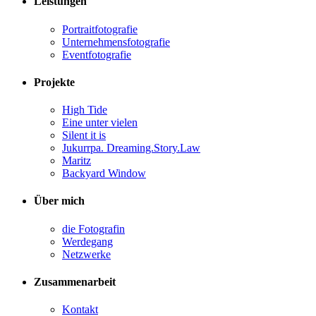
Leis­tun­gen
Por­trait­fo­to­gra­fie
Unter­neh­mens­fo­to­gra­fie
Event­fo­to­gra­fie
Pro­jek­te
High Tide
Eine unter vielen
Silent it is
Jukurr­pa. Dreaming.Story.Law
Maritz
Back­yard Window
Über mich
die Foto­gra­fin
Wer­de­gang
Netz­wer­ke
Zusam­men­ar­beit
Kon­takt