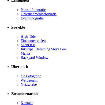
Leis­tun­gen
Por­trait­fo­to­gra­fie
Unter­neh­mens­fo­to­gra­fie
Event­fo­to­gra­fie
Pro­jek­te
High Tide
Eine unter vielen
Silent it is
Jukurr­pa. Dreaming.Story.Law
Maritz
Back­yard Window
Über mich
die Foto­gra­fin
Wer­de­gang
Netz­wer­ke
Zusam­men­ar­beit
Kon­takt