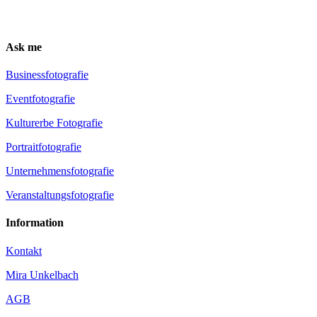
Ask me
Busi­ness­fo­to­gra­fie
Event­fo­to­gra­fie
Kul­tur­er­be Fotografie
Por­trait­fo­to­gra­fie
Unter­neh­mens­fo­to­gra­fie
Ver­an­stal­tungs­fo­to­gra­fie
Infor­ma­ti­on
Kon­takt
Mira Unkel­bach
AGB