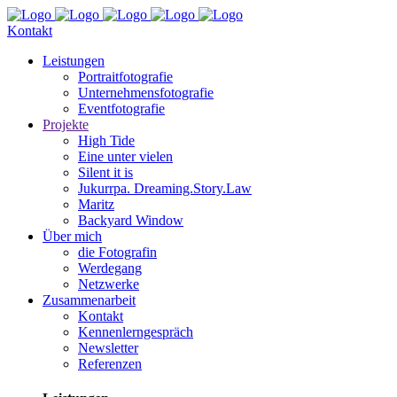
Kontakt
Leis­tun­gen
Por­trait­fo­to­gra­fie
Unter­neh­mens­fo­to­gra­fie
Event­fo­to­gra­fie
Pro­jek­te
High Tide
Eine unter vielen
Silent it is
Jukurr­pa. Dreaming.Story.Law
Maritz
Back­yard Window
Über mich
die Foto­gra­fin
Wer­de­gang
Netz­wer­ke
Zusam­men­ar­beit
Kon­takt
Ken­nen­lern­ge­spräch
News­let­ter
Refe­ren­zen