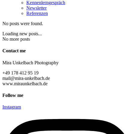
Ken­nen­lern­ge­spräch
News­let­ter
Refe­ren­zen
No posts were found.
Loading new posts...
No more posts
Cont­act me
Mira Unkel­bach Photography
+49 178 412 95 19
mail@mira-unkelbach.de
www.miraunkelbach.de
Fol­low me
Instagram