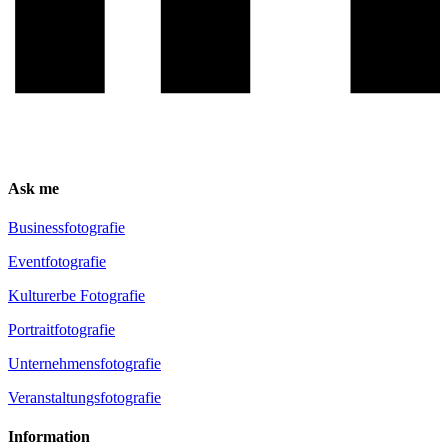
Ask me
Busi­ness­fo­to­gra­fie
Event­fo­to­gra­fie
Kul­tur­er­be Fotografie
Por­trait­fo­to­gra­fie
Unter­neh­mens­fo­to­gra­fie
Ver­an­stal­tungs­fo­to­gra­fie
Infor­ma­ti­on