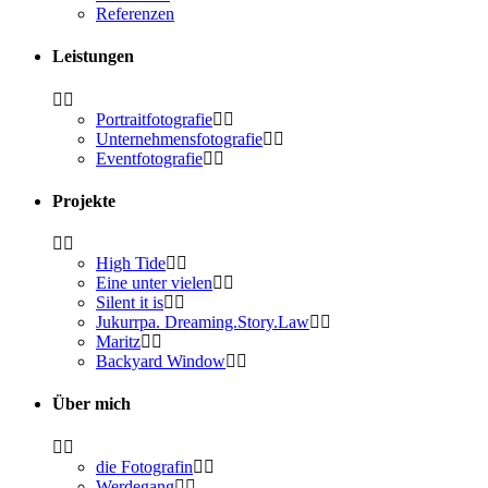
Refe­ren­zen
Leis­tun­gen
Por­trait­fo­to­gra­fie
Unter­neh­mens­fo­to­gra­fie
Event­fo­to­gra­fie
Pro­jek­te
High Tide
Eine unter vielen
Silent it is
Jukurr­pa. Dreaming.Story.Law
Maritz
Back­yard Window
Über mich
die Foto­gra­fin
Wer­de­gang