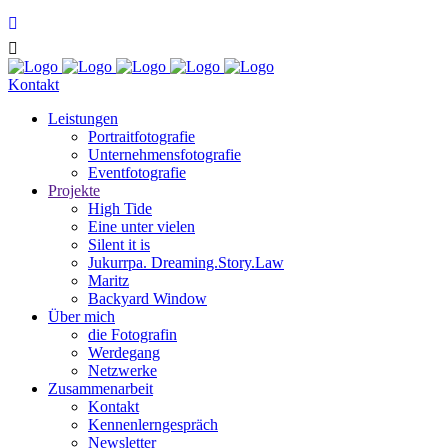
Kontakt
Leis­tun­gen
Por­trait­fo­to­gra­fie
Unter­neh­mens­fo­to­gra­fie
Event­fo­to­gra­fie
Pro­jek­te
High Tide
Eine unter vielen
Silent it is
Jukurr­pa. Dreaming.Story.Law
Maritz
Back­yard Window
Über mich
die Foto­gra­fin
Wer­de­gang
Netz­wer­ke
Zusam­men­ar­beit
Kon­takt
Ken­nen­lern­ge­spräch
News­let­ter