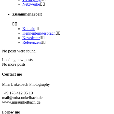
Netz­wer­ke
Zusam­men­ar­beit
Kon­takt
Ken­nen­lern­ge­spräch
News­let­ter
Refe­ren­zen
No posts were found.
Loading new posts...
No more posts
Cont­act me
Mira Unkel­bach Photography
+49 178 412 95 19
mail@mira-unkelbach.de
www.miraunkelbach.de
Fol­low me