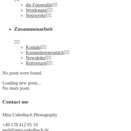
die Foto­gra­fin
Wer­de­gang
Netz­wer­ke
Zusam­men­ar­beit
Kon­takt
Ken­nen­lern­ge­spräch
News­let­ter
Refe­ren­zen
No posts were found.
Loading new posts...
No more posts
Cont­act me
Mira Unkel­bach Photography
+49 178 412 95 19
mail@mira-unkelbach.de