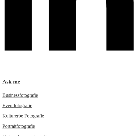
Ask me
Busi­ness­fo­to­gra­fie
Event­fo­to­gra­fie
Kul­tur­er­be Fotografie
Por­trait­fo­to­gra­fie