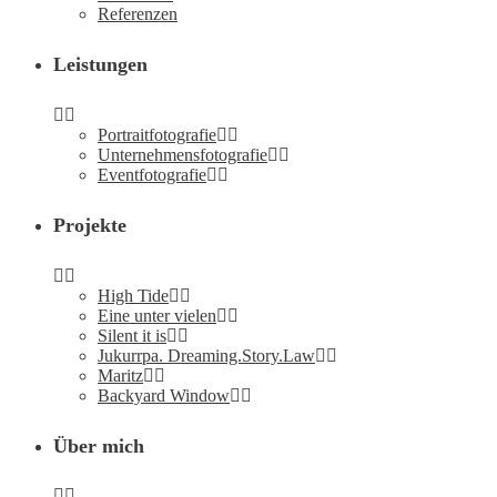
Refe­ren­zen
Leis­tun­gen
Por­trait­fo­to­gra­fie
Unter­neh­mens­fo­to­gra­fie
Event­fo­to­gra­fie
Pro­jek­te
High Tide
Eine unter vielen
Silent it is
Jukurr­pa. Dreaming.Story.Law
Maritz
Back­yard Window
Über mich