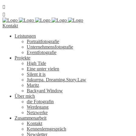
Kontakt
Leis­tun­gen
Por­trait­fo­to­gra­fie
Unter­neh­mens­fo­to­gra­fie
Event­fo­to­gra­fie
Pro­jek­te
High Tide
Eine unter vielen
Silent it is
Jukurr­pa. Dreaming.Story.Law
Maritz
Back­yard Window
Über mich
die Foto­gra­fin
Wer­de­gang
Netz­wer­ke
Zusam­men­ar­beit
Kon­takt
Ken­nen­lern­ge­spräch
News­let­ter