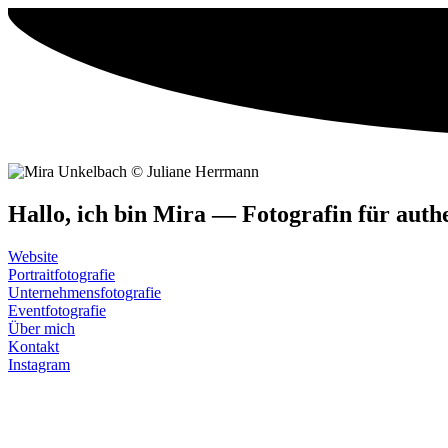
Hal­lo, ich bin Mira — Foto­gra­fin für aut
Web­site
Por­trait­fo­to­gra­fie
Unter­neh­mens­fo­to­gra­fie
Event­fo­to­gra­fie
Über mich
Kon­takt
Insta­gram