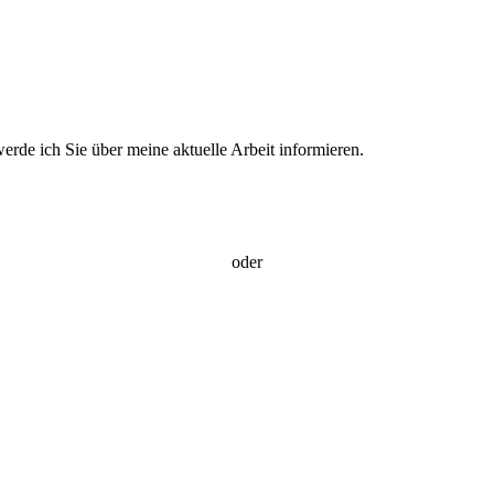
wer­de ich Sie über mei­ne aktu­el­le Arbeit informieren.
oder