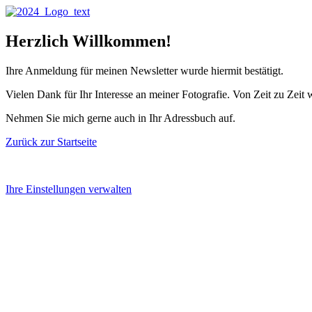
Herz­lich Willkommen!
Ihre Anmel­dung für mei­nen News­let­ter wur­de hier­mit bestätigt.
Vie­len Dank für Ihr Inter­es­se an mei­ner Foto­gra­fie. Von Zeit zu Zeit 
Neh­men Sie mich ger­ne auch in Ihr Adress­buch auf.
Zurück zur Startseite
Ihre Ein­stel­lun­gen verwalten