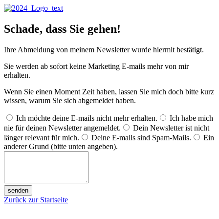
Scha­de, dass Sie gehen!
Ihre Abmel­dung von mei­nem News­let­ter wur­de hier­mit bestätigt.
Sie wer­den ab sofort kei­ne Mar­ke­ting E‑mails mehr von mir
erhalten.
Wenn Sie einen Moment Zeit haben, las­sen Sie mich doch bit­te kurz
wis­sen, war­um Sie sich abge­mel­det haben.
Ich möch­te dei­ne E‑mails nicht mehr erhal­ten.
Ich habe mich
nie für dei­nen News­let­ter ange­mel­det.
Dein News­let­ter ist nicht
län­ger rele­vant für mich.
Dei­ne E‑mails sind Spam-Mails.
Ein
ande­rer Grund (bit­te unten angeben).
senden
Zurück zur Startseite